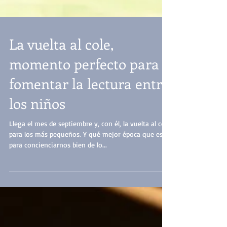
La vuelta al cole,
momento perfecto para
fomentar la lectura entre
los niños
Llega el mes de septiembre y, con él, la vuelta al cole
para los más pequeños. Y qué mejor época que esta
para concienciarnos bien de lo...