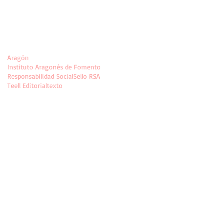
Búsqueda por etiquetas
Aragón
Instituto Aragonés de Fomento
Responsabilidad Social
Sello RSA
Teell Editorial
texto
Síguenos