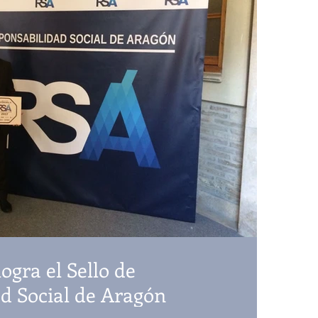
logra el Sello de
d Social de Aragón