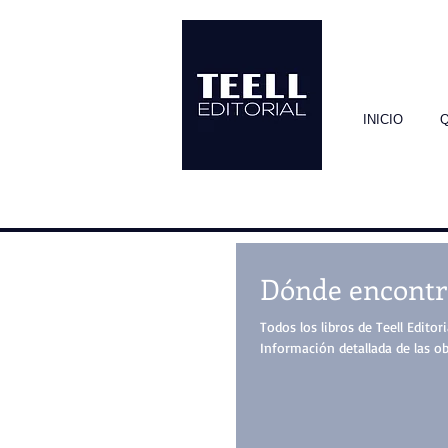
INICIO
Dónde encontra
Todos los libros de Teell Editori
Información detallada de las obr