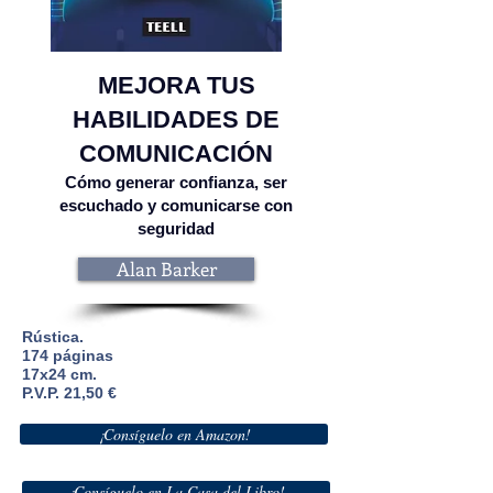
MEJORA TUS
HABILIDADES DE
COMUNICACIÓN
Cómo generar confianza, ser
escuchado y comunicarse con
seguridad
Alan Barker
Rústica.
174
páginas
17x24 cm.
P.V.P. 21,50 €
¡Consíguelo en Amazon!
¡Consíguelo en La Casa del Libro!